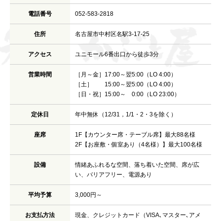
電話番号
052-583-2818
住所
名古屋市中村区名駅3-17-25
アクセス
ユニモール6番出口から徒歩3分
営業時間
［月～金］17:00～翌5:00（LO 4:00）
［土］ 15:00～翌5:00（LO 4:00）
［日・祝］15:00～ 0:00（LO 23:00）
定休日
年中無休（12/31，1/1・2・3を除く）
座席
1F【カウンター席・テーブル席】最大88名様
2F【お座敷・個室あり（4名様）】最大100名様
設備
情緒あふれるな空間、落ち着いた空間、席が広
い、バリアフリー、電源あり
平均予算
3,000円～
お支払方法
現金、クレジットカード（VISA､マスター､アメ