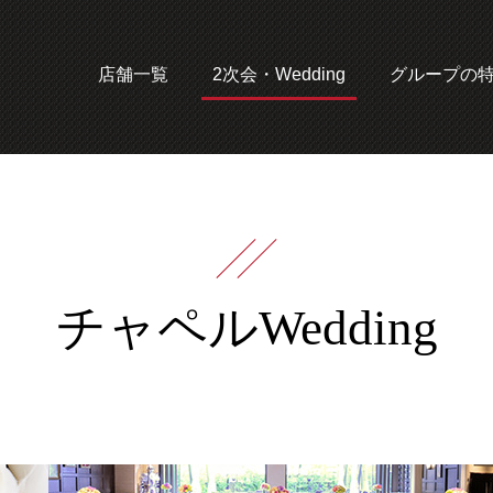
店舗一覧
2次会・Wedding
グループの
チャペルWedding