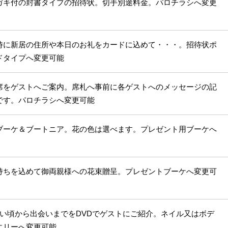
ガキ付の封書タイプの招待状。切手別途料金。パロチラシへ変更
時に新居の住所や本日のお礼をカードに込めて・・・。招待状ポ
ドタイプへ変更可能
席をゲストへご案内。席札へ事前に各ゲストへのメッセージの記
です。パロチラシへ変更可能
ブーケ＆ブートニア。花の色は選べます。プレゼント用ブーケへ
持ちを込めて御両親様への花束贈呈。プレゼントブーケへ変更可
幼い頃から出会いまでをDVDでゲストにご紹介。ネイル又はボデ
エリーへ変更可能