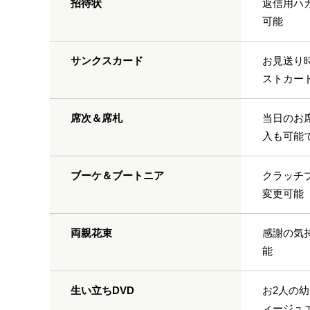
招待状
返信用ハ
可能
サンクスカード
お見送り
ストカー
席次＆席札
当日のお
入も可能
ブーケ＆ブートニア
クラッチ
変更可能
両親花束
感謝の気
能
生い立ちDVD
お2人の
ィージュ