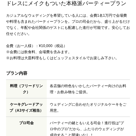
ドレスにメイクもついた本格派パーティープラン
カジュアルなウェディングを希望している人には、会費1名1万円で会場費
や料理も含まれたパーティープランを。プロの司会だから、盛り上がるだけ
でなく、年配や会社関係のゲストにも配慮した進行が可能です。安心してお
任せください。
会費（お一人様）：¥10,000（税込）
※会費には飲食料、会場費を含みます。
※お料理は大皿料理もしくはビュッフェスタイルでお楽しみ下さい。
プラン内容
料理（フリードリン
各店舗の特色をいかしたパーティー向けのお料
ク）
理・お飲み物をご提供。
ケーキグレードアッ
ウェディングに合わせたオリジナルケーキをご
プ（A3サイズ相当）
用意。
プロ司会
パーティーの鍵ともいえる司会！進行役は“プ
ロ中のプロ”だから、ふたりのウェディングが
成功すること間違いなし！