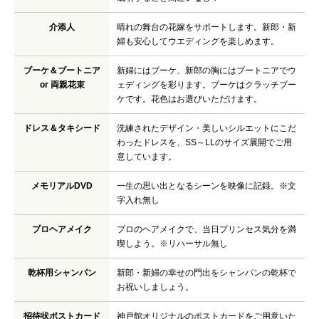
介添人
晴れの舞台の花嫁をサポートします。新郎・新
婦も安心してウエディングを楽しめます。
ブーケ＆ブートニア
新婦にはブーケ、新郎の胸にはブートニアでウ
or 両親花束
ェディングを彩ります。ブーケはクラッチブー
ケです。花色はお選びいただけます。
ドレス＆タキシード
洗練されたデザイン・美しいシルエットにこだ
わったドレスを、SS～LLのサイズ展開でご用
意しています。
メモリアルDVD
一生の思い出となるシーンを映像に記録。※文
字入れ無し
プロヘアメイク
プロのヘアメイクで、当日プリンセス気分を満
喫しよう。※リハーサル無し
乾杯用シャンパン
新郎・新婦の幸せの門出をシャンパンの乾杯で
お祝いしましょう。
招待状ポストカード
神戸館オリジナルのポストカードをご用意いた